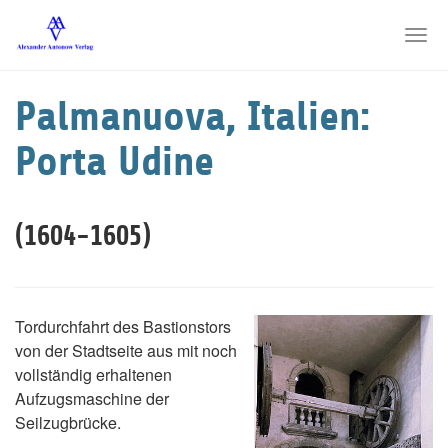
Skip
to
Togg
main
navi
content
Palmanuova, Italien:
Porta Udine
(1604-1605)
Tordurchfahrt des Bastionstors
von der Stadtseite aus mit noch
vollständig erhaltenen
Aufzugsmaschine der
Seilzugbrücke.