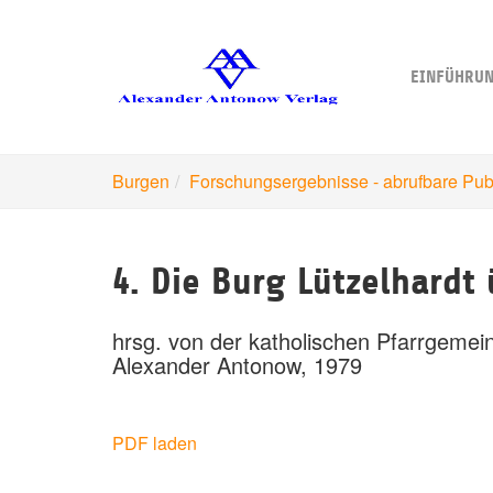
Skip
to
main
EINFÜHRU
content
Burgen
Forschungsergebnisse - abrufbare Pub
4. Die Burg Lützelhardt
hrsg. von der katholischen Pfarrgemei
Alexander Antonow, 1979
PDF laden