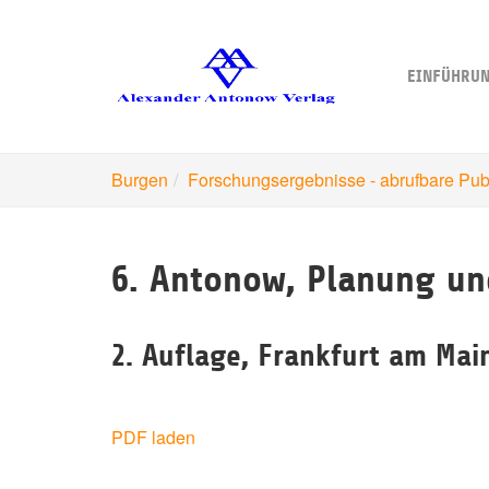
Skip
to
main
EINFÜHRU
content
Burgen
Forschungsergebnisse - abrufbare Pub
6. Antonow, Planung u
2. Auflage, Frankfurt am Mai
PDF laden