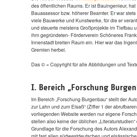
des öffentlichen Raums. Er ist Bauingenieur, hat
Bauassessor bzw. höherer Beamter. Er war stets s
viele Bauwerke und Kunstwerke, für die er veran
und steuerte meistens Großprojekte im Tiefbau 
ihm gegründeten- Förderverein Schöneres Frankfu
Innenstadt breiten Raum ein. Hier war das Ingeni
Gremien herbei.
Das © = Copyright für alle Abbildungen und Te
I. Bereich „Forschung Burge
Im Bereich „Forschung Burgenbau“ stellt der Au
zur Lahn und zum Elsaß“ (Ziffer 1 der abrufbaren
vorliegenden Website werden nur eigene Forschu
stellen also keine der üblichen „Literaturstudien“ 
Grundlage für die Forschung des Autors Alexan
mit fast allen südwestdeutschen und elsässische