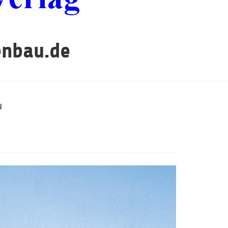
enbau.de
u