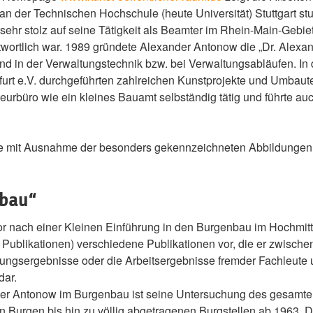
 an der Technischen Hochschule (heute Universität) Stuttgart s
ehr stolz auf seine Tätigkeit als Beamter im Rhein-Main-Gebiet
twortlich war. 1989 gründete Alexander Antonow die „Dr. Alexan
und in der Verwaltungstechnik bzw. bei Verwaltungsabläufen.
rt e.V. durchgeführten zahlreichen Kunstprojekte und Umbauten 
eurbüro wie ein kleines Bauamt selbständig tätig und führte au
xte mit Ausnahme der besonders gekennzeichneten Abbildungen 
nbau“
tor nach einer Kleinen Einführung in den Burgenbau im Hochmit
 Publikationen) verschiedene Publikationen vor, die er zwischen
ngsergebnisse oder die Arbeitsergebnisse fremder Fachleute u
dar.
der Antonow im Burgenbau ist seine Untersuchung des gesamt
n Burgen bis hin zu völlig abgetragenen Burgstellen ab 1963. 