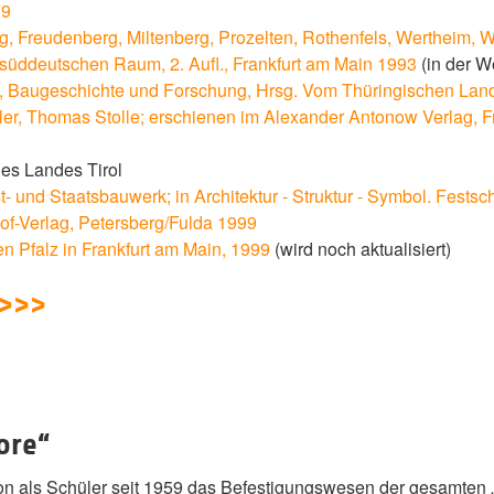
79
, Freudenberg, Miltenberg, Prozelten, Rothenfels, Wertheim, 
üddeutschen Raum, 2. Aufl., Frankfurt am Main 1993
(in der 
, Baugeschichte und Forschung, Hrsg. Vom Thüringischen Land
ler, Thomas Stolle; erschienen im Alexander Antonow Verlag, 
des Landes Tirol
- und Staatsbauwerk; in Architektur - Struktur - Symbol. Festsc
of-Verlag, Petersberg/Fulda 1999
en Pfalz in Frankfurt am Main, 1999
(wird noch aktualisiert)
 >>>
ore“
n als Schüler seit 1959 das Befestigungswesen der gesamten „Al