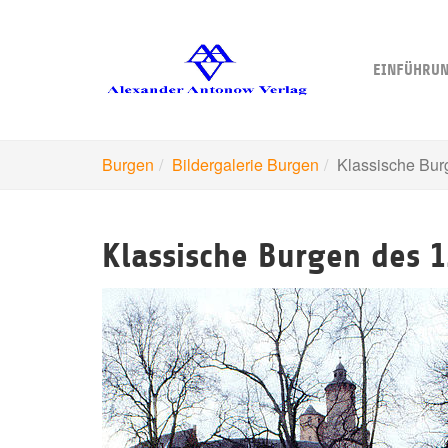
Skip
to
main
EINFÜHRU
content
Burgen
Bildergalerie Burgen
Klassische Bur
Klassische Burgen des 1