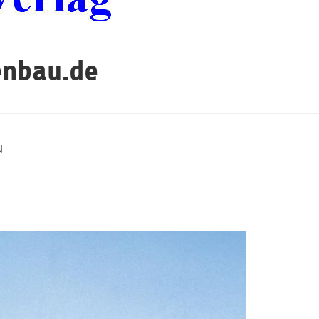
enbau.de
u