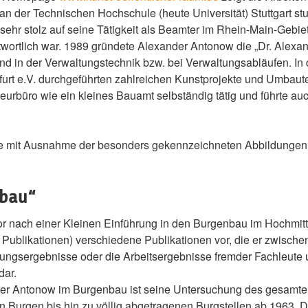
 an der Technischen Hochschule (heute Universität) Stuttgart s
ehr stolz auf seine Tätigkeit als Beamter im Rhein-Main-Gebiet
twortlich war. 1989 gründete Alexander Antonow die „Dr. Alexan
und in der Verwaltungstechnik bzw. bei Verwaltungsabläufen.
rt e.V. durchgeführten zahlreichen Kunstprojekte und Umbauten 
eurbüro wie ein kleines Bauamt selbständig tätig und führte au
xte mit Ausnahme der besonders gekennzeichneten Abbildungen 
nbau“
tor nach einer Kleinen Einführung in den Burgenbau im Hochmit
 Publikationen) verschiedene Publikationen vor, die er zwischen
ngsergebnisse oder die Arbeitsergebnisse fremder Fachleute u
dar.
der Antonow im Burgenbau ist seine Untersuchung des gesamt
n Burgen bis hin zu völlig abgetragenen Burgstellen ab 1963. 