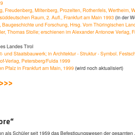
79
, Freudenberg, Miltenberg, Prozelten, Rothenfels, Wertheim, 
üddeutschen Raum, 2. Aufl., Frankfurt am Main 1993
(in der 
, Baugeschichte und Forschung, Hrsg. Vom Thüringischen Land
ler, Thomas Stolle; erschienen im Alexander Antonow Verlag, 
des Landes Tirol
- und Staatsbauwerk; in Architektur - Struktur - Symbol. Festsc
of-Verlag, Petersberg/Fulda 1999
en Pfalz in Frankfurt am Main, 1999
(wird noch aktualisiert)
 >>>
ore“
n als Schüler seit 1959 das Befestigungswesen der gesamten „Al