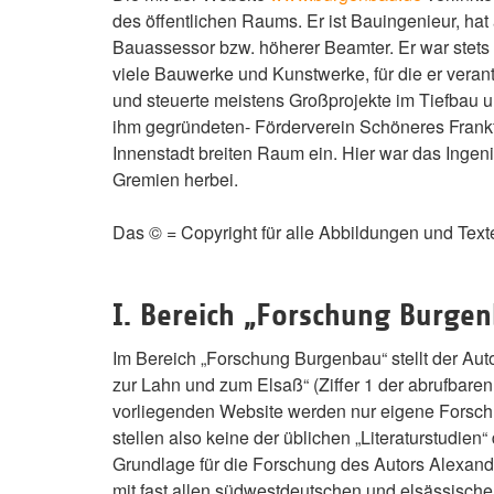
des öffentlichen Raums. Er ist Bauingenieur, hat
Bauassessor bzw. höherer Beamter. Er war stets s
viele Bauwerke und Kunstwerke, für die er veran
und steuerte meistens Großprojekte im Tiefbau 
ihm gegründeten- Förderverein Schöneres Frankfu
Innenstadt breiten Raum ein. Hier war das Ingeni
Gremien herbei.
Das © = Copyright für alle Abbildungen und Te
I. Bereich „Forschung Burge
Im Bereich „Forschung Burgenbau“ stellt der Au
zur Lahn und zum Elsaß“ (Ziffer 1 der abrufbaren
vorliegenden Website werden nur eigene Forschu
stellen also keine der üblichen „Literaturstudien“ 
Grundlage für die Forschung des Autors Alexan
mit fast allen südwestdeutschen und elsässische